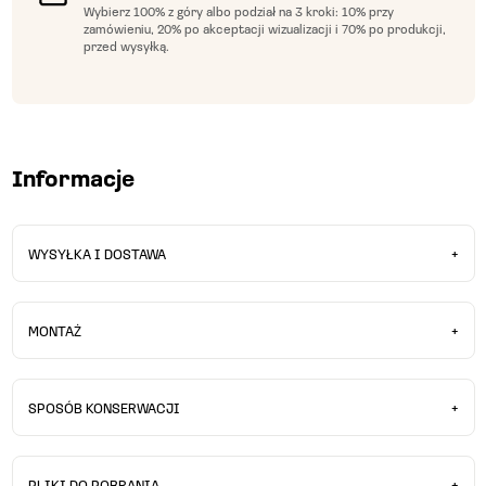
Wybierz 100% z góry albo podział na 3 kroki: 10% przy
zamówieniu, 20% po akceptacji wizualizacji i 70% po produkcji,
przed wysyłką.
Informacje
WYSYŁKA I DOSTAWA
Czas realizacji zamówienia:
MONTAŻ
Możesz być pewny, że każdy z naszych mebli, który dostaniesz będzie
zrobiony specjalnie dla Ciebie. Masz możliwość wybrać kolor,
Nasze meble dostarczane są w całości. Nie wymagają żadnego
wykończenie. Dlatego standardowy czas dostawy zajmuje nam od 5
montażu.
SPOSÓB KONSERWACJI
do 8 tygodni.
Do czyszczenia naszych mebli potrzebujesz jedynie gładkiej
Dostawa:
ściereczki i ciepłej wody.
PLIKI DO POBRANIA