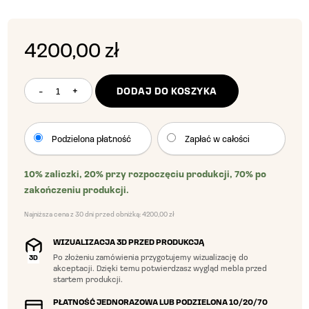
4200,00 zł
-
+
DODAJ DO KOSZYKA
ilość
SZAFKA
ŁAZIENKOWA
Wybierz
Podzielona płatność
Zapłać w całości
ARC
opcję
03
10% zaliczki, 20% przy rozpoczęciu produkcji, 70% po
płatności
zakończeniu produkcji.
Najniższa cena z 30 dni przed obniżką:
4200,00
zł
WIZUALIZACJA 3D PRZED PRODUKCJĄ
Po złożeniu zamówienia przygotujemy wizualizację do
3D
akceptacji. Dzięki temu potwierdzasz wygląd mebla przed
startem produkcji.
PŁATNOŚĆ JEDNORAZOWA LUB PODZIELONA 10/20/70