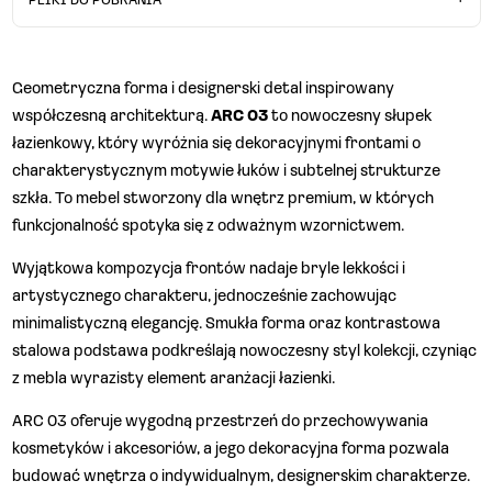
Dostawa obejmuje dostawę bezpośrednio na wskazany adres.
Zabezpieczony mebel dostarczany jest na palecie. Kurier nie wnosi
mebla do mieszkania/domu. Przed przyjazdem kuriera, do Klienta
wykonywany jest telefon z informacją o dostawie. Za dodatkową
Geometryczna forma i designerski detal inspirowany
dopłatą, można wskazać konkretny zakres godzin dostawy lub
współczesną architekturą.
ARC 03
to nowoczesny słupek
wykupić usługę wniesienia. W tym celu, po założeniu zamówienia,
łazienkowy, który wyróżnia się dekoracyjnymi frontami o
prosimy o przesłanie e-maila z tą informacją z podanym numerem
charakterystycznym motywie łuków i subtelnej strukturze
zamówienia: biuro@desiva.pl
szkła. To mebel stworzony dla wnętrz premium, w których
funkcjonalność spotyka się z odważnym wzornictwem.
Wyjątkowa kompozycja frontów nadaje bryle lekkości i
artystycznego charakteru, jednocześnie zachowując
minimalistyczną elegancję. Smukła forma oraz kontrastowa
stalowa podstawa podkreślają nowoczesny styl kolekcji, czyniąc
z mebla wyrazisty element aranżacji łazienki.
ARC 03 oferuje wygodną przestrzeń do przechowywania
kosmetyków i akcesoriów, a jego dekoracyjna forma pozwala
budować wnętrza o indywidualnym, designerskim charakterze.